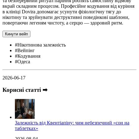
та безперервний ритуал паріння роблять самостійну відмову
вкрай складним процесом. Професійне кодування від куріння
в клініці Dovira допомагає усунути фізіологічну тягу до
нікотину та зруйнувати деструктивні поведінкові шаблони,
повертаючи легеням чистоту, а серцю — здоровий ритм.
Кинути вейп
#Нікотинова залежність
#Вейпінг
#Кодування
#Одеса
2026-06-17
Корисні статті ➡
Залежність від Квентіапіну: чим небезпечний «сон на
таблетках»
2026-08-04