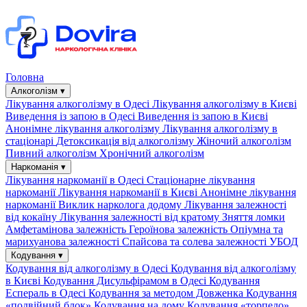
Головна
Алкоголізм ▾
Лікування алкоголізму в Одесі
Лікування алкоголізму в Києві
Виведення із запою в Одесі
Виведення із запою в Києві
Анонімне лікування алкоголізму
Лікування алкоголізму в
стаціонарі
Детоксикація від алкоголізму
Жіночий алкоголізм
Пивний алкоголізм
Хронічний алкоголізм
Наркоманія ▾
Лікування наркоманії в Одесі
Стаціонарне лікування
наркоманії
Лікування наркоманії в Києві
Анонімне лікування
наркоманії
Виклик нарколога додому
Лікування залежності
від кокаїну
Лікування залежності від кратому
Зняття ломки
Амфетамінова залежність
Героїнова залежність
Опіумна та
марихуанова залежності
Спайсова та солева залежності
УБОД
Кодування ▾
Кодування від алкоголізму в Одесі
Кодування від алкоголізму
в Києві
Кодування Дисульфірамом в Одесі
Кодування
Еспераль в Одесі
Кодування за методом Довженка
Кодування
«подвійний блок»
Кодування на дому
Кодування «торпедо»