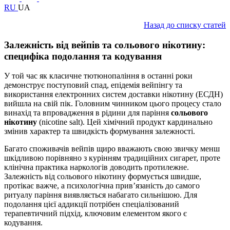
RU
UA
Назад до списку статей
Залежність від вейпів та сольового нікотину:
специфіка подолання та кодування
У той час як класичне тютюнопаління в останні роки
демонструє поступовий спад, епідемія вейпінгу та
використання електронних систем доставки нікотину (ЕСДН)
вийшла на свій пік. Головним чинником цього процесу стало
винахід та впровадження в рідини для паріння
сольового
нікотину
(nicotine salt). Цей хімічний продукт кардинально
змінив характер та швидкість формування залежності.
Багато споживачів вейпів щиро вважають свою звичку менш
шкідливою порівняно з курінням традиційних сигарет, проте
клінічна практика наркологів доводить протилежне.
Залежність від сольового нікотину формується швидше,
протікає важче, а психологічна прив’язаність до самого
ритуалу паріння виявляється набагато сильнішою. Для
подолання цієї аддикції потрібен спеціалізований
терапевтичний підхід, ключовим елементом якого є
кодування.