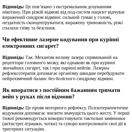
Відповідь:
Це пов’язано з екстремальним дозуванням
нікотину. При різкій відмові від под-систем пацієнт відчуває
виражений синдром відміни: сильний туман у голові,
нездатність сконцентруватися, виражену тривожність, різкі
спалахи гніву та безсоння.
Чи ефективне лазерне кодування при курінні
електронних сигарет?
Відповідь:
Так. Механізм впливу лазера спрямований на
рецептори головного мозку, які однакові як при курінні
звичайних сигарет, так і при парінні вейпів. Лазерна
рефлексотерапія допомагає організму швидше перебудувати
нейрохімічний баланс без болісного синдрому відміни.
Як впоратися з постійним бажанням тримати
вейп у руках після відмови?
Відповідь:
Це прояв моторного рефлексу. Психотерапевтичне
кодування допомагає знизити значущість цього жесту. У перші
тижні рекомендується використовувати тактильні замінники
(антистрес-іграшки, чотки) та суворо контролювати свої дії в
тригерних ситуаціях.