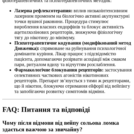
фізіотерапевтичних та психотерапевтичних методик:
Лазерна рефлексотерапия:
вплив низькоінтенсивним
лазерним променем на біологічно активні акупунктурні
точки вушної раковини. Процедура стимулює
вироблення власних ендорфінів та блокує активність
ацетилхолінових рецепторів, знижуючи фізіологічну
тягу до нікотину до мінімуму.
Психотерапевтичне кодування (модифікований метод
Довженка):
спрямоване на руйнування психологічної
домінанти куріння. Лікар працює з підсвідомістю
пацієнта, допомагаючи розірвати асоціації між смаком
пари, ритуалом вдиху та відчуттям розслаблення.
Фармакологічне блокування рецепторів:
застосування
селективних часткових агоністів нікотинових
рецепторів. Препарат зв’язується з тими ж рецепторами,
що й нікотин, блокуючи отримання ейфорії від вейпінгу
та запобігаючи розвитку симптомів відміни.
FAQ: Питання та відповіді
Чому після відмови від вейпу сольова ломка
здається важчою за звичайну?