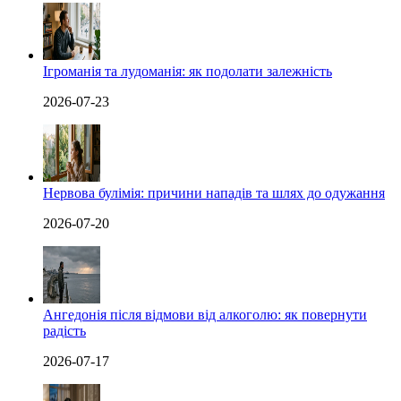
Ігроманія та лудоманія: як подолати залежність
2026-07-23
Нервова булімія: причини нападів та шлях до одужання
2026-07-20
Ангедонія після відмови від алкоголю: як повернути
радість
2026-07-17