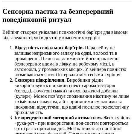
Сенсорна пастка та безперервний
поведінковий ритуал
Вейпінг створює унікальні психологічні бар’єри для відмови
від залежності, які відсутні у класичних курців:
Відсутність соціальних бар’єрів.
Пара вейпу не
залишає неприємного запаху на одязі, волоссі та в
приміщенні. Це дозволяє вживати його практично
безперервно: вдома в ліжку, на робочому місці, в
автомобілі, у громадських місцях. У вейпера повністю
розмиваються часові інтервали між сесіями куріння.
Сенсорне підкріплення.
Виробники рідин
використовують широкий спектр ароматизаторів
(солодкі, фруктові смаки) та охолоджуючі добавки
(кулери). Мозок пов’язує споживання нікотину не лише
з хімічним стимулом, а й з приємними смаковими та
нюховими відчуттями, що вдвічі посилює психологічну
прихильність.
Безпрецедентний моторний автоматизм.
Жест куріння
«рука-рот» при використанні под-систем повторюється
сотні разів протягом дня. Мозок звикає до постійної
стимуляції пальців та губ. Саме тому стандартна