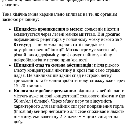
людини.
Така хімічна зміна кардинально впливає на те, як організм
засвоює речовину:
Швидкість проникнення в мозок:
сольовий нікотин
всмоктується через легені майже миттєво. Він досягає
дофамінових рецепторів у головному мозку всього за
7–
8 секунд
— це можна порівняти зі швидкістю
внутрішньовенної інєкції. Мозок отримує миттєвий,
різкий викид дофаміну, що формує найпотужнішу
нейробіологічну петлю прив’язаності.
Швидкий спад та сильна абстиненція:
після різкого
зльоту концентрація нікотину в крові так само стрімко
падає. Це викликає швидкий спад настрою, легку
тривожність та бажання зробити нову затяжку вже через
15–20 хвилин.
Колосальне добове дозування:
рідини для вейпів часто
містять дуже високі концентрації сольового нікотину (до
50 мг/мл і більше). Через м’яку пару та відсутність
характерного для звичайних сигарет подразнення горла
(throat hit) вейпер непомітно для себе споживає кількість
нікотину, еквівалентну 2–3 пачкам міцних сигарет на
добу.