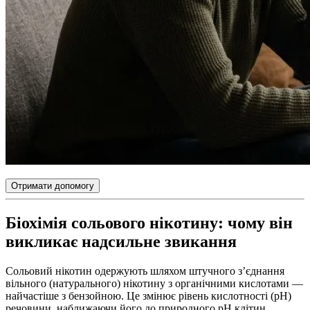
Отримати допомогу
Біохімія сольового нікотину: чому він
викликає надсильне звикання
Сольовий нікотин одержують шляхом штучного з’єднання
вільного (натурального) нікотину з органічними кислотами —
найчастіше з бензойною. Це змінює рівень кислотності (pH)
речовини, наближаючи його до природного pH клітин