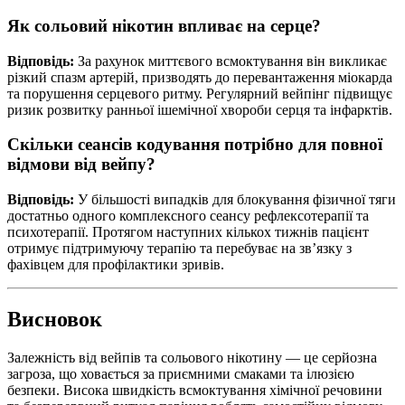
Як сольовий нікотин впливає на серце?
Відповідь:
За рахунок миттєвого всмоктування він викликає
різкий спазм артерій, призводять до перевантаження міокарда
та порушення серцевого ритму. Регулярний вейпінг підвищує
ризик розвитку ранньої ішемічної хвороби серця та інфарктів.
Скільки сеансів кодування потрібно для повної
відмови від вейпу?
Відповідь:
У більшості випадків для блокування фізичної тяги
достатньо одного комплексного сеансу рефлексотерапії та
психотерапії. Протягом наступних кількох тижнів пацієнт
отримує підтримуючу терапію та перебуває на зв’язку з
фахівцем для профілактики зривів.
Висновок
Залежність від вейпів та сольового нікотину — це серйозна
загроза, що ховається за приємними смаками та ілюзією
безпеки. Висока швидкість всмоктування хімічної речовини