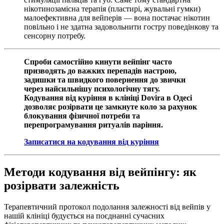
нікотинозамісна терапія (пластирі, жувальні гумки)
малоефективна для вейперів — вона постачає нікотин
повільно і не здатна задовольнити гостру поведінкову та
сенсорну потребу.
Спроби самостійно кинути вейпінг часто
призводять до важких перепадів настрою,
задишки та швидкого повернення до звички
через найсильнішу психологічну тягу.
Кодування від куріння в клініці Dovira в Одесі
дозволяє розірвати це замкнуте коло за рахунок
блокування фізичної потреби та
перепрограмування ритуалів паріння.
Записатися на кодування від куріння
Методи кодування від вейпінгу: як
розірвати залежність
Терапевтичний протокол подолання залежності від вейпів у
нашій клініці будується на поєднанні сучасних