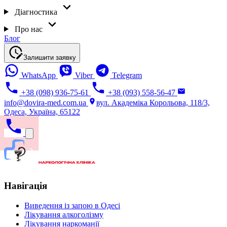
Діагностика
Про нас
Блог
Залишити заявку
WhatsApp
Viber
Telegram
+38 (098) 936-75-61
+38 (093) 558-56-47
info@dovira-med.com.ua
вул. Академіка Корольова, 118/3,
Одеса, Україна, 65122
Навігація
Виведення із запою в Одесі
Лікування алкоголізму
Лікування наркоманії