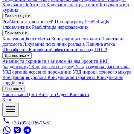
Кодування ін’єкцією
Кодування налтрексоном
Кодування від
куріння
Реабілітація ▾
Реабілітація залежностей
Про програму
Реабілітація
алкозалежних
Реабілітація наркозалежних
Психіатрія ▾
Консультація психіатра
Консультація психолога
Паліативна
допомога
Лікування психічних розладів
Панічна атака
Шизофренія
Біполярний афективний розлад
ПТСР
Діагностика ▾
Аналізи та скринінги з виїздом на дім
Зробити ЕКГ
(кардіограму)
Кардіограма на дому
Ультразвукова діагностика
УЗД органів черевної порожнини
УЗД нирок і сечового міхура
Консультація уролога
Консультація терапевта
Консультація
кардіолога
Про нас ▾
Наші лікарі
Ціни
Виїзд по Одесі
Контакти
Блог
+38 (098) 936-75-61