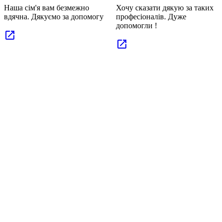
Хочу сказати дякую за таких
Хочу щиро подякувати
професіоналів. Дуже
клініці за професійну
допомогли !
допомогу в подоланні
алкозалежності. Весь
персонал — уважний,
чуйний і підтримуючий.