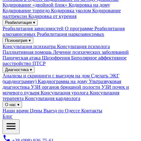
Кодирование «двойной блок»
Кодировка на дому
Кодирование торпедо
Кодировка уколом
Кодирование
налтрексон
Кодировка от курения
Реабилитация ▾
Реабилитация зависимостей
О программе
Реабилитация
алкозависимых
Реабилитация наркозависимых
Психиатрия ▾
Консультация психиатра
Консультация психолога
Паллиативная помощь
Лечение психических заболеваний
Паническая атака
Шизофрения
Биполярное аффективное
расстройство
ПТСР
Диагностика ▾
Анализы и скрининги с выездом на дом
Сделать ЭКГ
(кардиограмму)
Кардиограмма на дому
Ультразвуковая
диагностика
УЗИ органов брюшной полости
УЗИ почек и
мочевого пузыря
Консультация уролога
Консультация
терапевта
Консультация кардиолога
О нас ▾
Наши врачи
Цены
Выезд по Одессе
Контакты
Блог
+38 (098) 936-75-61