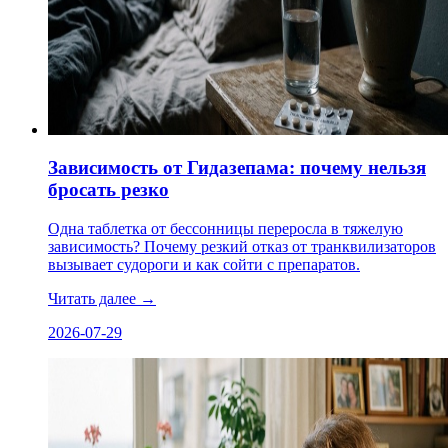
Зависимость от Гидазепама: почему нельзя
бросать резко
Одна таблетка от бессонницы переросла в тяжелую
зависимость? Почему резкий отказ от транквилизаторов
вызывает судороги и как сойти с препаратов.
Читать далее
→
2026-07-29