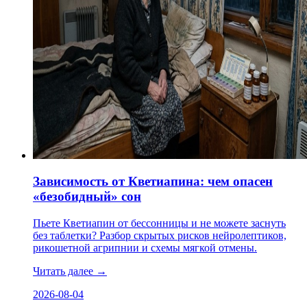
Зависимость от Кветиапина: чем опасен
«безобидный» сон
Пьете Кветиапин от бессонницы и не можете заснуть
без таблетки? Разбор скрытых рисков нейролептиков,
рикошетной агрипнии и схемы мягкой отмены.
Читать далее
→
2026-08-04