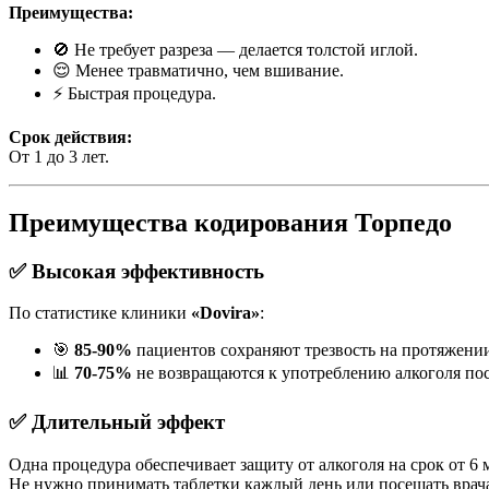
Преимущества:
🚫 Не требует разреза — делается толстой иглой.
😌 Менее травматично, чем вшивание.
⚡ Быстрая процедура.
Срок действия:
От 1 до 3 лет.
Преимущества кодирования Торпедо
✅ Высокая эффективность
По статистике клиники
«Dovira»
:
🎯
85-90%
пациентов сохраняют трезвость на протяжении
📊
70-75%
не возвращаются к употреблению алкоголя пос
✅ Длительный эффект
Одна процедура обеспечивает защиту от алкоголя на срок от 6 м
Не нужно принимать таблетки каждый день или посещать врач