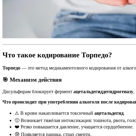
Что такое кодирование Торпедо?
Торпедо
— это метод медикаментозного кодирования от алкого
🎯 Механизм действия
Дисульфирам блокирует фермент
ацетальдегиддегидрогеназу
,
Что происходит при употреблении алкоголя после кодирова
⚠️ В крови накапливается токсичный
ацетальдегид
.
🤢 Возникает тяжёлая интоксикация: тошнота, рвота, голо
❤️ Резко повышается давление, учащается сердцебиение.
😰 Появляется паника, страх смерти.