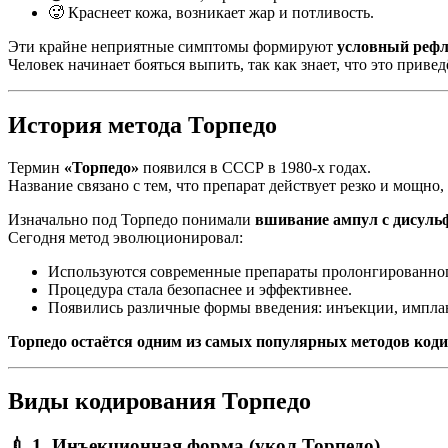
🥵 Краснеет кожа, возникает жар и потливость.
Эти крайне неприятные симптомы формируют
условный рефл
Человек начинает бояться выпить, так как знает, что это приве
История метода Торпедо
Термин
«Торпедо»
появился в СССР в 1980-х годах.
Название связано с тем, что препарат действует резко и мощно,
Изначально под Торпедо понимали
вшивание ампул с дисул
Сегодня метод эволюционировал:
Используются современные препараты пролонгированног
Процедура стала безопаснее и эффективнее.
Появились различные формы введения: инъекции, имплан
Торпедо остаётся одним из самых популярных методов код
Виды кодирования Торпедо
💉 1. Инъекционная форма (укол Торпедо)