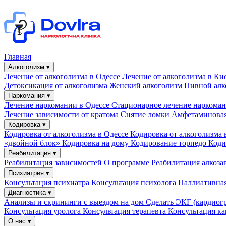
Главная
Алкоголизм ▾
Лечение от алкоголизма в Одессе
Лечение от алкоголизма в Ки
Детоксикация от алкоголизма
Женский алкоголизм
Пивной алк
Наркомания ▾
Лечение наркомании в Одессе
Стационарное лечение наркома
Лечение зависимости от кратома
Снятие ломки
Амфетаминовая
Кодировка ▾
Кодировка от алкоголизма в Одессе
Кодировка от алкоголизма
«двойной блок»
Кодировка на дому
Кодирование торпедо
Коди
Реабилитация ▾
Реабилитация зависимостей
О программе
Реабилитация алкоз
Психиатрия ▾
Консультация психиатра
Консультация психолога
Паллиативна
Диагностика ▾
Анализы и скрининги с выездом на дом
Сделать ЭКГ (кардиог
Консультация уролога
Консультация терапевта
Консультация ка
О нас ▾