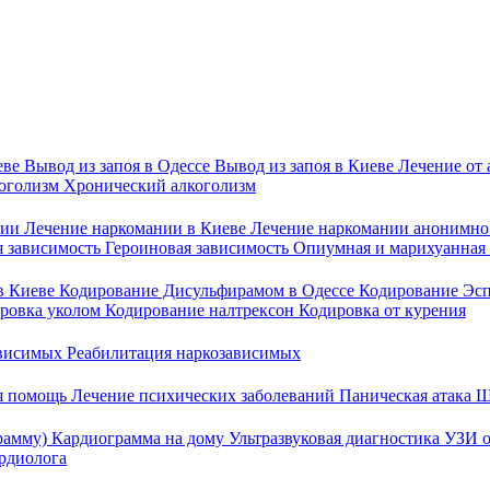
еве
Вывод из запоя в Одессе
Вывод из запоя в Киеве
Лечение от
оголизм
Хронический алкоголизм
нии
Лечение наркомании в Киеве
Лечение наркомании анонимн
 зависимость
Героиновая зависимость
Опиумная и марихуанная
 в Киеве
Кодирование Дисульфирамом в Одессе
Кодирование Эсп
ровка уколом
Кодирование налтрексон
Кодировка от курения
ависимых
Реабилитация наркозависимых
я помощь
Лечение психических заболеваний
Паническая атака
Ш
рамму)
Кардиограмма на дому
Ультразвуковая диагностика
УЗИ о
рдиолога