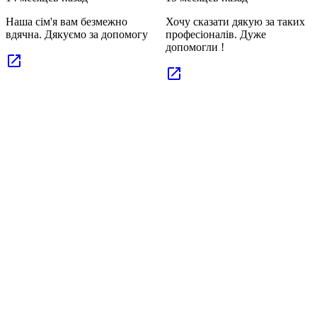
Хочу сказати дякую за таких
Хочу щиро подякувати
професіоналів. Дуже
клініці за професійну
допомогли !
допомогу в подоланні
алкозалежності. Весь
персонал — уважний,
чуйний і підтримуючий.