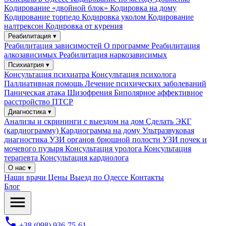
Кодирование «двойной блок»
Кодировка на дому
Кодирование торпедо
Кодировка уколом
Кодирование
налтрексон
Кодировка от курения
Реабилитация ▾
Реабилитация зависимостей
О программе
Реабилитация
алкозависимых
Реабилитация наркозависимых
Психиатрия ▾
Консультация психиатра
Консультация психолога
Паллиативная помощь
Лечение психических заболеваний
Паническая атака
Шизофрения
Биполярное аффективное
расстройство
ПТСР
Диагностика ▾
Анализы и скрининги с выездом на дом
Сделать ЭКГ
(кардиограмму)
Кардиограмма на дому
Ультразвуковая
диагностика
УЗИ органов брюшной полости
УЗИ почек и
мочевого пузыря
Консультация уролога
Консультация
терапевта
Консультация кардиолога
О нас ▾
Наши врачи
Цены
Выезд по Одессе
Контакты
Блог
+38 (098) 936-75-61