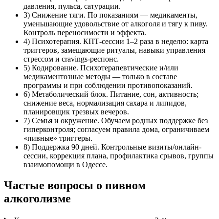
давления, пульса, сатурации.
3) Снижение тяги. По показаниям — медикаменты,
уменьшающие удовольствие от алкоголя и тягу к пиву.
Контроль переносимости и эффекта.
4) Психотерапия. КПТ-сессии 1–2 раза в неделю: карта
триггеров, замещающие ритуалы, навыки управления
стрессом и cravings-респонс.
5) Кодирование. Психотерапевтические и/или
медикаментозные методы — только в составе
программы и при соблюдении противопоказаний.
6) Метаболический блок. Питание, сон, активность;
снижение веса, нормализация сахара и липидов,
планировщик трезвых вечеров.
7) Семья и окружение. Обучаем родных поддержке без
гиперконтроля; согласуем правила дома, ограничиваем
«пивные» триггеры.
8) Поддержка 90 дней. Контрольные визиты/онлайн-
сессии, коррекция плана, профилактика срывов, группы
взаимопомощи в Одессе.
Частые вопросы о пивном
алкоголизме