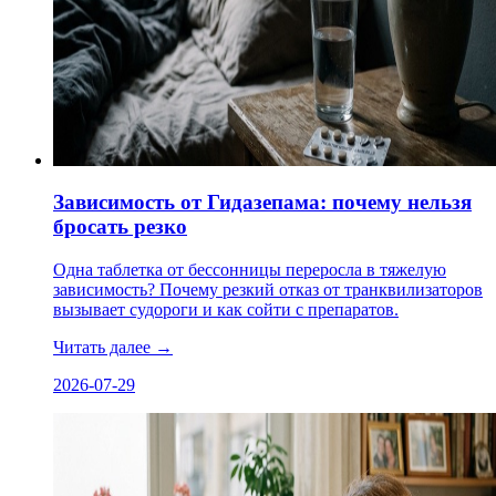
Зависимость от Гидазепама: почему нельзя
бросать резко
Одна таблетка от бессонницы переросла в тяжелую
зависимость? Почему резкий отказ от транквилизаторов
вызывает судороги и как сойти с препаратов.
Читать далее
→
2026-07-29