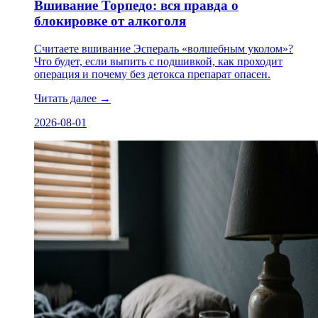
Вшивание Торпедо: вся правда о
блокировке от алкоголя
Считаете вшивание Эспераль «волшебным уколом»?
Что будет, если выпить с подшивкой, как проходит
операция и почему без детокса препарат опасен.
Читать далее
→
2026-08-01