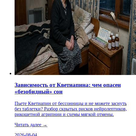
Зависимость от Кветиапина: чем опасен
«безобидный» сон
Пьете Кветиапин от бессонницы и не можете заснуть
без таблетки? Разбор скрытых рисков нейролептиков,
рикошетной агрипнии и схемы мягкой отмены.
Читать далее
→
2026-08-04