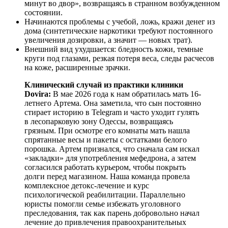
минут во двор», возвращаясь в странном возбужденном
состоянии.
Начинаются проблемы с учебой, ложь, кражи денег из
дома (синтетические наркотики требуют постоянного
увеличения дозировки, а значит — новых трат).
Внешний вид ухудшается: бледность кожи, темные
круги под глазами, резкая потеря веса, следы расчесов
на коже, расширенные зрачки.
Клинический случай из практики клиники
Dovira:
В мае 2026 года к нам обратилась мать 16-
летнего Артема. Она заметила, что сын постоянно
стирает историю в Telegram и часто уходит гулять
в лесопарковую зону Одессы, возвращаясь
грязным. При осмотре его комнаты мать нашла
спрятанные весы и пакеты с остатками белого
порошка. Артем признался, что сначала сам искал
«закладки» для употребления мефедрона, а затем
согласился работать курьером, чтобы покрыть
долги перед магазином. Наша команда провела
комплексное детокс-лечение и курс
психологической реабилитации. Параллельно
юристы помогли семье избежать уголовного
преследования, так как парень добровольно начал
лечение до привлечения правоохранительных