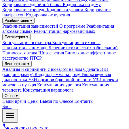
Кодирование «двойной блок»
Кодировка на дому
Кодирование торпедо
Кодировка уколом
Кодирование
налтрексон
Кодировка от курения
Реабилитация ▾
Реабилитация зависимостей
О программе
Реабилитация
алкозависимых
Реабилитация наркозависимых
Психиатрия ▾
Консультация психиатра
Консультация психолога
Паллиативная помощь
Лечение психических заболеваний
Паническая атака
Шизофрения
Биполярное аффективное
расстройство
ПТСР
Диагностика ▾
Анализы и скрининги с выездом на дом
Сделать ЭКГ
(кардиограмму)
Кардиограмма на дому
Ультразвуковая
диагностика
УЗИ органов брюшной полости
УЗИ почек и
мочевого пузыря
Консультация уролога
Консультация
терапевта
Консультация кардиолога
О нас ▾
Наши врачи
Цены
Выезд по Одессе
Контакты
Блог
+38 (098) 936-75-61