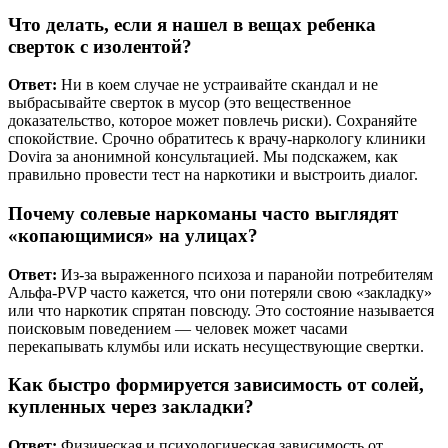
Что делать, если я нашел в вещах ребенка
сверток с изолентой?
Ответ:
Ни в коем случае не устраивайте скандал и не
выбрасывайте сверток в мусор (это вещественное
доказательство, которое может повлечь риски). Сохраняйте
спокойствие. Срочно обратитесь к врачу-наркологу клиники
Dovira за анонимной консультацией. Мы подскажем, как
правильно провести тест на наркотики и выстроить диалог.
Почему солевые наркоманы часто выглядят
«копающимися» на улицах?
Ответ:
Из-за выраженного психоза и паранойи потребителям
Альфа-PVP часто кажется, что они потеряли свою «закладку»
или что наркотик спрятан повсюду. Это состояние называется
поисковым поведением — человек может часами
перекапывать клумбы или искать несуществующие свертки.
Как быстро формируется зависимость от солей,
купленных через закладки?
Ответ:
Физическая и психологическая зависимость от