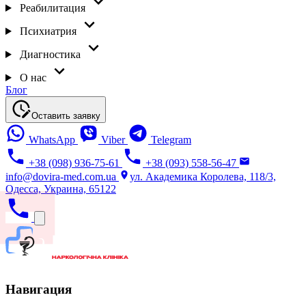
Реабилитация
Психиатрия
Диагностика
О нас
Блог
Оставить заявку
WhatsApp
Viber
Telegram
+38 (098) 936-75-61
+38 (093) 558-56-47
info@dovira-med.com.ua
ул. Академика Королева, 118/3,
Одесса, Украина, 65122
Навигация