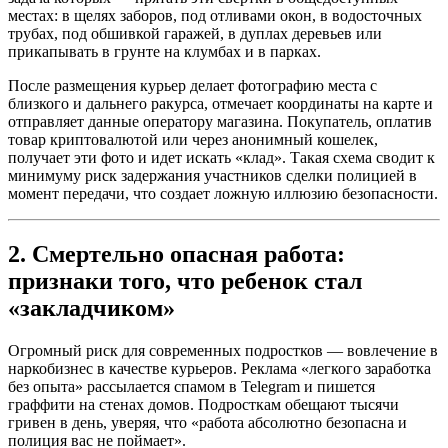
местах: в щелях заборов, под отливами окон, в водосточных
трубах, под обшивкой гаражей, в дуплах деревьев или
прикапывать в грунте на клумбах и в парках.
После размещения курьер делает фотографию места с
близкого и дальнего ракурса, отмечает координаты на карте и
отправляет данные оператору магазина. Покупатель, оплатив
товар криптовалютой или через анонимный кошелек,
получает эти фото и идет искать «клад». Такая схема сводит к
минимуму риск задержания участников сделки полицией в
момент передачи, что создает ложную иллюзию безопасности.
2. Смертельно опасная работа:
признаки того, что ребенок стал
«закладчиком»
Огромный риск для современных подростков — вовлечение в
наркобизнес в качестве курьеров. Реклама «легкого заработка
без опыта» рассылается спамом в Telegram и пишется
граффити на стенах домов. Подросткам обещают тысячи
гривен в день, уверяя, что «работа абсолютно безопасна и
полиция вас не поймает».