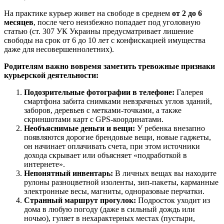
На практике курьер живет на свободе в среднем
от 2 до 6
месяцев
, после чего неизбежно попадает под уголовную
статью (ст. 307 УК Украины предусматривает лишение
свободы на срок от 6 до 10 лет с конфискацией имущества
даже для несовершеннолетних).
Родителям важно вовремя заметить тревожные признаки
курьерской деятельности:
Подозрительные фотографии в телефоне:
Галерея
смартфона забита снимками невзрачных углов зданий,
заборов, деревьев с метками-точками, а также
скриншотами карт с GPS-координатами.
Необъяснимые деньги и вещи:
У ребенка внезапно
появляются дорогие брендовые вещи, новые гаджеты,
он начинает оплачивать счета, при этом источники
дохода скрывает или объясняет «подработкой в
интернете».
Непонятный инвентарь:
В личных вещах вы находите
рулоны разноцветной изоленты, зип-пакеты, карманные
электронные весы, магниты, одноразовые перчатки.
Странный маршрут прогулок:
Подросток уходит из
дома в любую погоду (даже в сильный дождь или
ночью), гуляет в нехарактерных местах (пустыри,