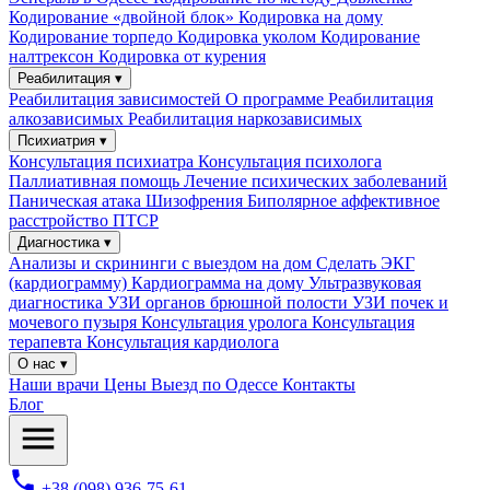
Кодирование «двойной блок»
Кодировка на дому
Кодирование торпедо
Кодировка уколом
Кодирование
налтрексон
Кодировка от курения
Реабилитация ▾
Реабилитация зависимостей
О программе
Реабилитация
алкозависимых
Реабилитация наркозависимых
Психиатрия ▾
Консультация психиатра
Консультация психолога
Паллиативная помощь
Лечение психических заболеваний
Паническая атака
Шизофрения
Биполярное аффективное
расстройство
ПТСР
Диагностика ▾
Анализы и скрининги с выездом на дом
Сделать ЭКГ
(кардиограмму)
Кардиограмма на дому
Ультразвуковая
диагностика
УЗИ органов брюшной полости
УЗИ почек и
мочевого пузыря
Консультация уролога
Консультация
терапевта
Консультация кардиолога
О нас ▾
Наши врачи
Цены
Выезд по Одессе
Контакты
Блог
+38 (098) 936-75-61