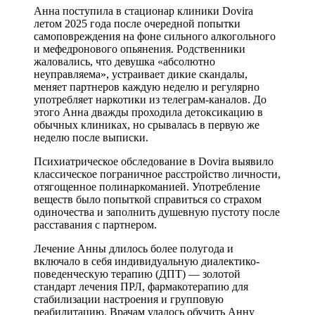
Анна поступила в стационар клиники Dovira
летом 2025 года после очередной попытки
самоповреждения на фоне сильного алкогольного
и мефедронового опьянения. Родственники
жаловались, что девушка «абсолютно
неуправляема», устраивает дикие скандалы,
меняет партнеров каждую неделю и регулярно
употребляет наркотики из телеграм-каналов. До
этого Анна дважды проходила детоксикацию в
обычных клиниках, но срывалась в первую же
неделю после выписки.
Психиатрическое обследование в Dovira выявило
классическое пограничное расстройство личности,
отягощенное полинаркоманией. Употребление
веществ было попыткой справиться со страхом
одиночества и заполнить душевную пустоту после
расставания с партнером.
Лечение Анны длилось более полугода и
включало в себя индивидуальную диалектико-
поведенческую терапию (ДПТ) — золотой
стандарт лечения ПРЛ, фармакотерапию для
стабилизации настроения и групповую
реабилитацию. Врачам удалось обучить Анну