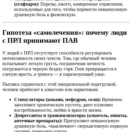
(селфхарм):
Порезы, ожоги, намеренные отравления,
используемые для того, чтобы перевести невыносимую
душевную боль в физическую.
Гипотеза «самолечения»: почему люди
с ПРЛ принимают ПАВ
У людей с ПРЛ отсутствует способность регулировать
интенсивность своих чувств. Там, где обычный человек
испытывает легкую грусть, пограничная личность
погружается в черную бездну горя. Гнев превращается в
слепую ярость, а тревога — в парализующий ужас.
Пытаясь справиться с этой эмоциональной перегрузкой,
человек прибегает к алкоголю или наркотикам:
Стимуляторы (кокаин, мефедрон, соли):
Временно
заполняют хроническую пустоту, дают иллюзию
востребованности, любви и яркости жизни.
Депрессанты и транквилизаторы (алкоголь, опиаты,
аптечные препараты):
Притупляют невыносимую
душевную боль, «выключают» сверхактивную нервную
систему, помогают уснуть.