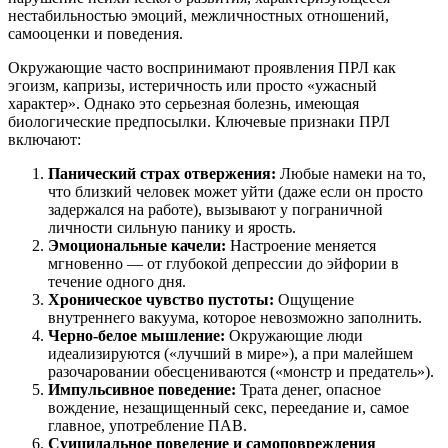
нестабильностью эмоций, межличностных отношений,
самооценки и поведения.
Окружающие часто воспринимают проявления ПРЛ как
эгоизм, капризы, истеричность или просто «ужасный
характер». Однако это серьезная болезнь, имеющая
биологические предпосылки. Ключевые признаки ПРЛ
включают:
Панический страх отвержения:
Любые намеки на то,
что близкий человек может уйти (даже если он просто
задержался на работе), вызывают у пограничной
личности сильную панику и ярость.
Эмоциональные качели:
Настроение меняется
мгновенно — от глубокой депрессии до эйфории в
течение одного дня.
Хроническое чувство пустоты:
Ощущение
внутреннего вакуума, которое невозможно заполнить.
Черно-белое мышление:
Окружающие люди
идеализируются («лучший в мире»), а при малейшем
разочаровании обесцениваются («монстр и предатель»).
Импульсивное поведение:
Трата денег, опасное
вождение, незащищенный секс, переедание и, самое
главное, употребление ПАВ.
Суицидальное поведение и самоповреждения