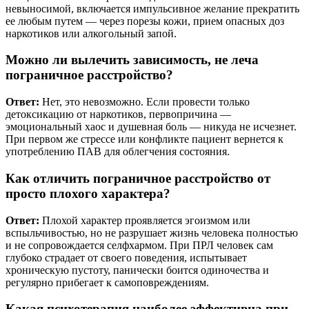
невыносимой, включается импульсивное желание прекратить
ее любым путем — через порезы кожи, прием опасных доз
наркотиков или алкогольный запой.
Можно ли вылечить зависимость, не леча
пограничное расстройство?
Ответ:
Нет, это невозможно. Если провести только
детоксикацию от наркотиков, первопричина —
эмоциональный хаос и душевная боль — никуда не исчезнет.
При первом же стрессе или конфликте пациент вернется к
употреблению ПАВ для облегчения состояния.
Как отличить пограничное расстройство от
просто плохого характера?
Ответ:
Плохой характер проявляется эгоизмом или
вспыльчивостью, но не разрушает жизнь человека полностью
и не сопровождается селфхармом. При ПРЛ человек сам
глубоко страдает от своего поведения, испытывает
хроническую пустоту, панически боится одиночества и
регулярно прибегает к самоповреждениям.
Какая психотерапия наиболее эффективна при