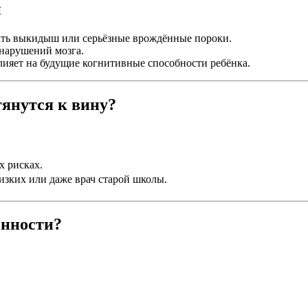
и
ть выкидыш или серьёзные врождённые пороки.
 нарушений мозга.
ияет на будущие когнитивные способности ребёнка.
янутся к вину?
х рисках.
изких или даже врач старой школы.
енности?